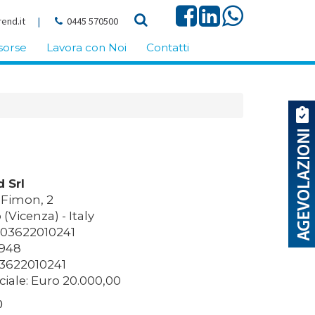
end.it
|
0445 570500
sorse
Lavora con Noi
Contatti
 Srl
 Fimon, 2
(Vicenza) - Italy
: 03622010241
9948
03622010241
ciale: Euro 20.000,00
0