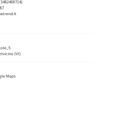
(3482469714)
87
trend.it
ole, 5
lvicino (VI)
gle Maps