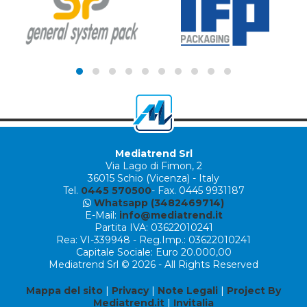
Mediatrend Srl
Via Lago di Fimon, 2
36015 Schio (Vicenza) - Italy
Tel.
0445 570500
- Fax. 0445 9931187
Whatsapp (3482469714)
E-Mail:
info@mediatrend.it
Partita IVA: 03622010241
Rea: VI-339948 - Reg.Imp.: 03622010241
Capitale Sociale: Euro 20.000,00
Mediatrend Srl © 2026 - All Rights Reserved
Mappa del sito
|
Privacy
|
Note Legali
|
Project By
Mediatrend.it
|
Invitalia