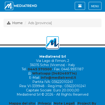
Toggle
navigation
Toggle
navigat
Home
Ads [provincia]
Mediatrend Srl
Via Lago di Fimon, 2
36015 Schio (Vicenza) - Italy
Tel.
0445 570500
- Fax. 0445 9931187
Whatsapp (3482469714)
E-Mail:
info@mediatrend.it
Partita IVA: 03622010241
Rea: VI-339948 - Reg.Imp.: 03622010241
Capitale Sociale: Euro 20.000,00
Mediatrend Srl © 2026 - All Rights Reserved
Mappa del sito
|
Privacy
|
Note Legali
|
Project By