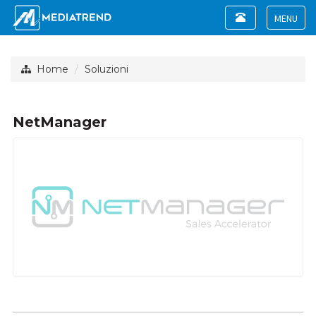
Toggle
navigation
Toggle
navigat
Home
Soluzioni
NetManager