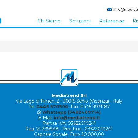
info@mediatr
Chi Siamo
Soluzioni
Referenze
Ri
Mediatrend Srl
Via Lago di Fimon, 2
-
36015 Schio (Vicenza) - Italy
Tel.
0445 570500
- Fax. 0445 9931187
Whatsapp (3482469714)
E-Mail:
info@mediatrend.it
Partita IVA: 03622010241
Rea: VI-339948 - Reg.Imp.: 03622010241
Capitale Sociale: Euro 20.000,00