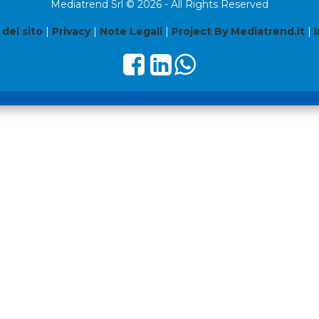
Mediatrend Srl © 2026 - All Rights Reserved
del sito
|
Privacy
|
Note Legali
|
Project By Mediatrend.it
|
I