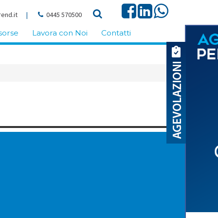
end.it
|
0445 570500
sorse
Lavora con Noi
Contatti