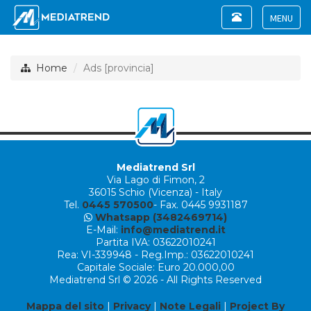
Toggle
navigation
Toggle
navigat
Home
Ads [provincia]
Mediatrend Srl
Via Lago di Fimon, 2
36015 Schio (Vicenza) - Italy
Tel.
0445 570500
- Fax. 0445 9931187
Whatsapp (3482469714)
E-Mail:
info@mediatrend.it
Partita IVA: 03622010241
Rea: VI-339948 - Reg.Imp.: 03622010241
Capitale Sociale: Euro 20.000,00
Mediatrend Srl © 2026 - All Rights Reserved
Mappa del sito
|
Privacy
|
Note Legali
|
Project By