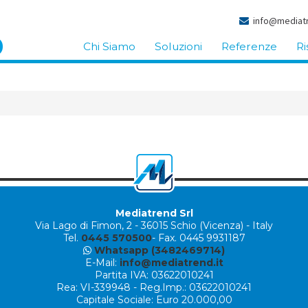
info@mediatr
Chi Siamo
Soluzioni
Referenze
Ri
Mediatrend Srl
Via Lago di Fimon, 2
-
36015 Schio (Vicenza) - Italy
Tel.
0445 570500
- Fax. 0445 9931187
Whatsapp (3482469714)
E-Mail:
info@mediatrend.it
Partita IVA: 03622010241
Rea: VI-339948 - Reg.Imp.: 03622010241
Capitale Sociale: Euro 20.000,00