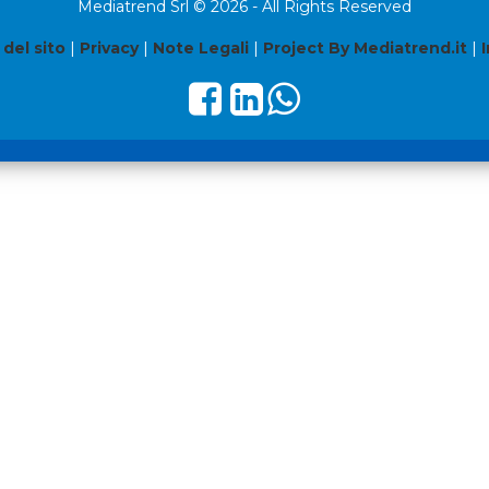
Mediatrend Srl © 2026 - All Rights Reserved
del sito
|
Privacy
|
Note Legali
|
Project By Mediatrend.it
|
I