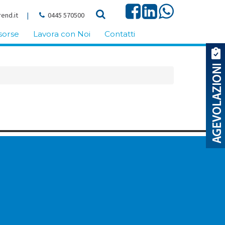
end.it
|
0445 570500
sorse
Lavora con Noi
Contatti