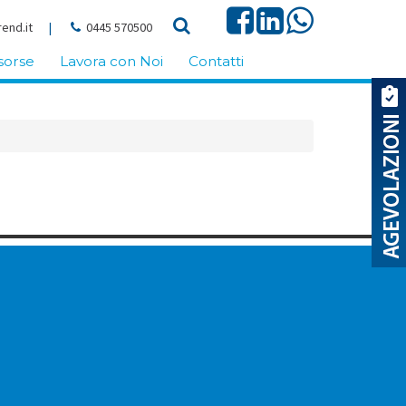
end.it
|
0445 570500
sorse
Lavora con Noi
Contatti