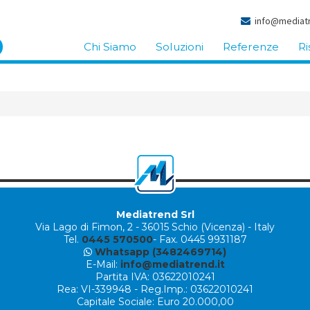
info@mediatr
Chi Siamo
Soluzioni
Referenze
Ri
Mediatrend Srl
Via Lago di Fimon, 2
-
36015 Schio (Vicenza) - Italy
Tel.
0445 570500
- Fax. 0445 9931187
Whatsapp (3482469714)
E-Mail:
info@mediatrend.it
Partita IVA: 03622010241
Rea: VI-339948 - Reg.Imp.: 03622010241
Capitale Sociale: Euro 20.000,00