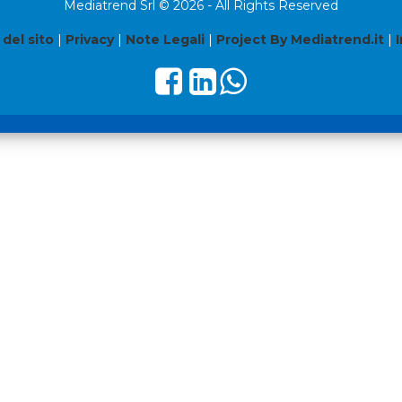
Mediatrend Srl © 2026 - All Rights Reserved
del sito
|
Privacy
|
Note Legali
|
Project By Mediatrend.it
|
I