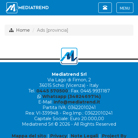
Toggle
navigation
Toggle
navigat
Home
Ads [provincia]
Mediatrend Srl
Via Lago di Fimon, 2
36015 Schio (Vicenza) - Italy
Tel.
0445 570500
- Fax. 0445 9931187
Whatsapp (3482469714)
E-Mail:
info@mediatrend.it
Partita IVA: 03622010241
Rea: VI-339948 - Reg.Imp.: 03622010241
Capitale Sociale: Euro 20.000,00
Mediatrend Srl © 2026 - All Rights Reserved
Mappa del sito
|
Privacy
|
Note Legali
|
Project By