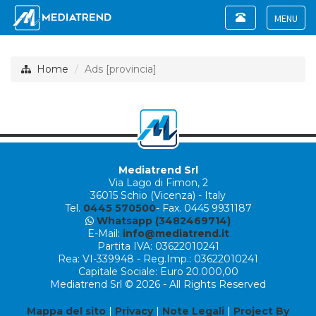
Toggle
navigation
Toggle
navigat
Home
Ads [provincia]
Mediatrend Srl
Via Lago di Fimon, 2
36015 Schio (Vicenza) - Italy
Tel.
0445 570500
- Fax. 0445 9931187
Whatsapp (3482469714)
E-Mail:
info@mediatrend.it
Partita IVA: 03622010241
Rea: VI-339948 - Reg.Imp.: 03622010241
Capitale Sociale: Euro 20.000,00
Mediatrend Srl © 2026 - All Rights Reserved
Mappa del sito
|
Privacy
|
Note Legali
|
Project By