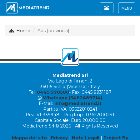
Toggle
navigation
Toggle
navigat
Home
Ads [provincia]
Mediatrend Srl
Via Lago di Fimon, 2
36015 Schio (Vicenza) - Italy
Tel.
0445 570500
- Fax. 0445 9931187
Whatsapp (3482469714)
E-Mail:
info@mediatrend.it
Partita IVA: 03622010241
Rea: VI-339948 - Reg.Imp.: 03622010241
Capitale Sociale: Euro 20.000,00
Mediatrend Srl © 2026 - All Rights Reserved
Mappa del sito
|
Privacy
|
Note Legali
|
Project By