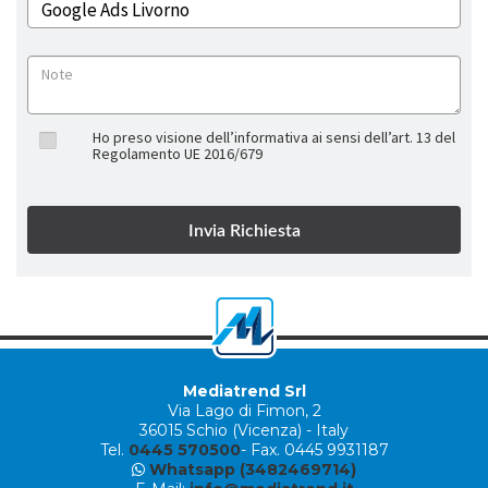
Ho preso visione dell’informativa ai sensi dell’art. 13 del
Regolamento UE 2016/679
Mediatrend Srl
Via Lago di Fimon, 2
36015 Schio (Vicenza) - Italy
Tel.
0445 570500
- Fax. 0445 9931187
Whatsapp (3482469714)