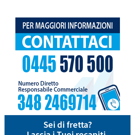
Sei di fretta?
Lascia i Tuoi recapiti,