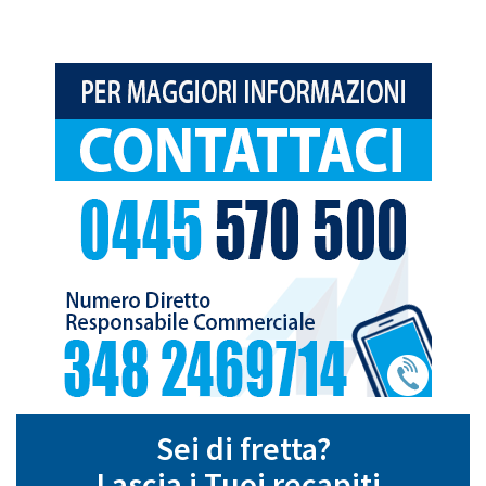
Sei di fretta?
Lascia i Tuoi recapiti,