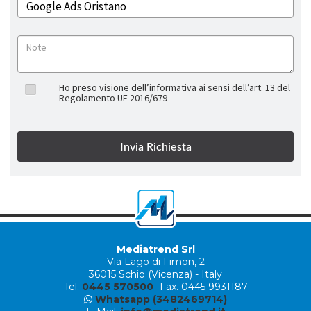
Ho preso visione dell’informativa ai sensi dell’art. 13 del
Regolamento UE 2016/679
Mediatrend Srl
Via Lago di Fimon, 2
36015 Schio (Vicenza) - Italy
Tel.
0445 570500
- Fax. 0445 9931187
Whatsapp (3482469714)