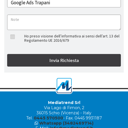
Ho preso visione dell’informativa ai sensi dell’art. 13 del
Regolamento UE 2016/679
Mediatrend Srl
Via Lago di Fimon, 2
36015 Schio (Vicenza) - Italy
Tel.
0445 570500
- Fax. 0445 9931187
Whatsapp (3482469714)