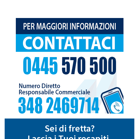
Sei di fretta?
Lascia i Tuoi recapiti,