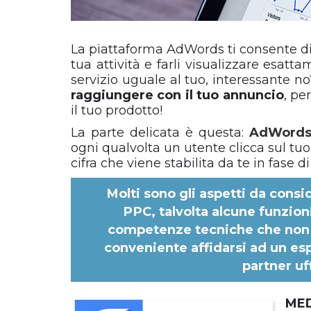
La piattaforma AdWords ti consente di c
tua attività e farli visualizzare esa
servizio uguale al tuo, interessante n
raggiungere con il tuo annuncio
, pe
il tuo prodotto!
La parte delicata è questa:
AdWords 
ogni qualvolta un utente clicca sul t
cifra che viene stabilita da te in fase
Molti sono gli aspetti da cons
PPC, talvolta alcune funzion
competenze tecniche che non t
conveniente affidarsi ad un es
partner uf
ME