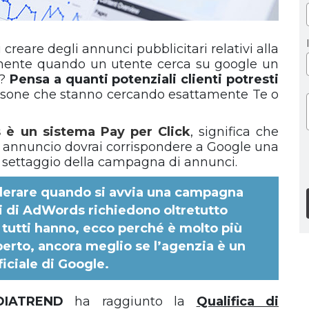
reare degli annunci pubblicitari relativi alla
ttamente quando un utente cerca su google un
o?
Pensa a quanti potenziali clienti potresti
rsone che stanno cercando esattamente Te o
è un sistema Pay per Click
, significa che
uo annuncio dovrai corrispondere a Google una
 di settaggio della campagna di annunci.
iderare quando si avvia una campagna
i di AdWords richiedono oltretutto
utti hanno, ecco perché è molto più
perto, ancora meglio se l’agenzia è un
ficiale di Google.
DIATREND
ha raggiunto la
Qualifica di