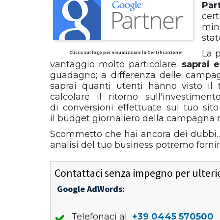
Par
cer
min
sta
La p
Clicca sul logo per visualizzare la Certificazione!
vantaggio molto particolare:
saprai 
guadagno; a differenza delle campa
saprai quanti utenti hanno visto il
calcolare il ritorno sull'investim
di conversioni effettuate sul tuo si
il budget giornaliero della campagna n
Scommetto che hai ancora dei dubbi…
analisi del tuo business potremo forni
Contattaci senza impegno per ulterior
Google AdWords:
Telefonaci al
+39 0445 570500