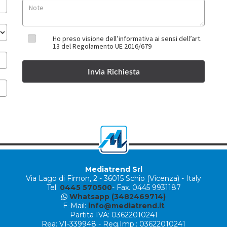
Ho preso visione dell’informativa ai sensi dell’art.
13 del Regolamento UE 2016/679
Mediatrend Srl
Via Lago di Fimon, 2
-
36015 Schio (Vicenza) - Italy
Tel.
0445 570500
- Fax. 0445 9931187
Whatsapp (3482469714)
E-Mail:
info@mediatrend.it
Partita IVA: 03622010241
Rea: VI-339948 - Reg.Imp.: 03622010241