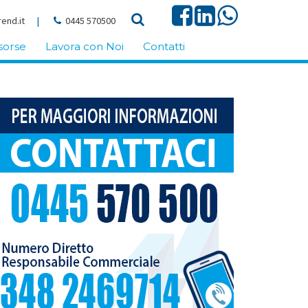
end.it
|
0445 570500
sorse
Lavora con Noi
Contatti