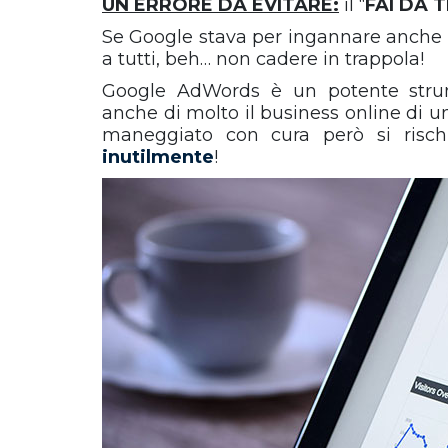
UN ERRORE DA EVITARE:
il “
FAI DA T
Se Google stava per ingannare anche 
a tutti, beh… non cadere in trappola!
Google AdWords è un potente stru
anche di molto il business online di u
maneggiato con cura però si risc
inutilmente
!