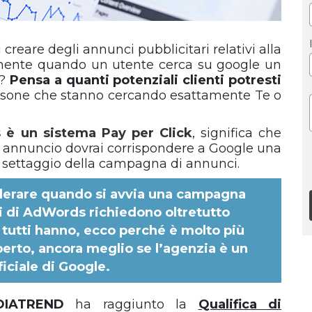
reare degli annunci pubblicitari relativi alla
ttamente quando un utente cerca su google un
o?
Pensa a quanti potenziali clienti potresti
rsone che stanno cercando esattamente Te o
è un sistema Pay per Click
, significa che
uo annuncio dovrai corrispondere a Google una
 di settaggio della campagna di annunci.
iderare quando si avvia una campagna
i di AdWords richiedono oltretutto
utti hanno, ecco perché è molto più
perto, ancora meglio se l’agenzia è un
ficiale di Google.
DIATREND
ha raggiunto la
Qualifica di