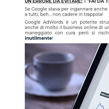
UN ERRORE DA EVITARE:
il “
FAI DA T
Se Google stava per ingannare anche 
a tutti, beh… non cadere in trappola!
Google AdWords è un potente stru
anche di molto il business online di u
maneggiato con cura però si risc
inutilmente
!