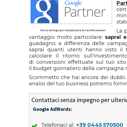
Par
cer
min
sta
La p
Clicca sul logo per visualizzare la Certificazione!
vantaggio molto particolare:
saprai 
guadagno; a differenza delle campa
saprai quanti utenti hanno visto il
calcolare il ritorno sull'investim
di conversioni effettuate sul tuo si
il budget giornaliero della campagna n
Scommetto che hai ancora dei dubbi…
analisi del tuo business potremo forni
Contattaci senza impegno per ulterior
Google AdWords:
Telefonaci al
+39 0445 570500