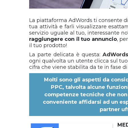
La piattaforma AdWords ti consente di c
tua attività e farli visualizzare esa
servizio uguale al tuo, interessante n
raggiungere con il tuo annuncio
, pe
il tuo prodotto!
La parte delicata è questa:
AdWords 
ogni qualvolta un utente clicca sul t
cifra che viene stabilita da te in fase
Molti sono gli aspetti da cons
PPC, talvolta alcune funzion
competenze tecniche che non t
conveniente affidarsi ad un es
partner uf
ME