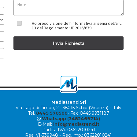
Ho preso visione dell’informativa ai sensi dell’art.
13 del Regolamento UE 2016/679
Mediatrend Srl
Via Lago di Fimon, 2
-
36015 Schio (Vicenza) - Italy
Tel.
0445 570500
- Fax. 0445 9931187
Whatsapp (3482469714)
E-Mail:
info@mediatrend.it
Partita IVA: 03622010241
Rea: VI-339948 - Reg.Imp.: 03622010241