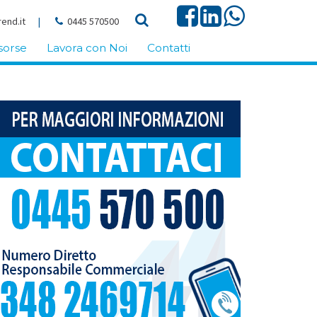
end.it
|
0445 570500
sorse
Lavora con Noi
Contatti