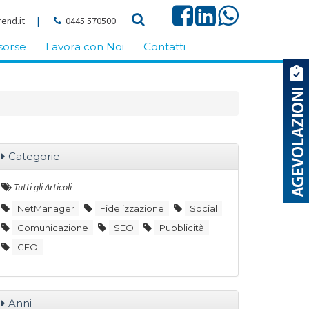
end.it
|
0445 570500
sorse
Lavora con Noi
Contatti
Categorie
Tutti gli Articoli
NetManager
Fidelizzazione
Social
Comunicazione
SEO
Pubblicità
GEO
Anni