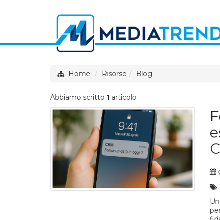
Home
Risorse
Blog
Abbiamo scritto
1
articolo
F
e
C
g
Un
pe
fid