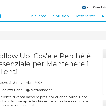
info@mediatr
Chi Siamo
Soluzioni
Referenze
Ri
ollow Up: Cos'è e Perché è
ssenziale per Mantenere i
lienti
iovedì 13 novembre 2025
Fidelizzazione
NetManager
 cliente diventa davvero prezioso quando torna. Ecco
rché
il follow up è la chiave
per stimolare continuità,
ucia e acquisti ripetuti.