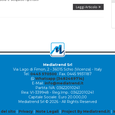
Leggi Articolo
Mediatrend Srl
Via Lago di Fimon, 2
-
36015 Schio (Vicenza) - Italy
Tel.
0445 570500
- Fax. 0445 9931187
Whatsapp (3482469714)
E-Mail:
info@mediatrend.it
Partita IVA: 03622010241
Rea: VI-339948 - Reg.Imp.: 03622010241
Capitale Sociale: Euro 20.000,00
Mediatrend Srl © 2026 - All Rights Reserved
del sito
|
Privacy
|
Note Legali
|
Project By Mediatrend.it
|
I