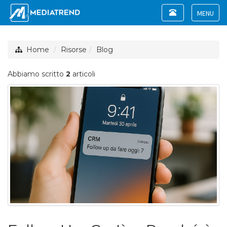
Toggle
navigation
Toggle
navigat
Home
Risorse
Blog
Abbiamo scritto
2
articoli