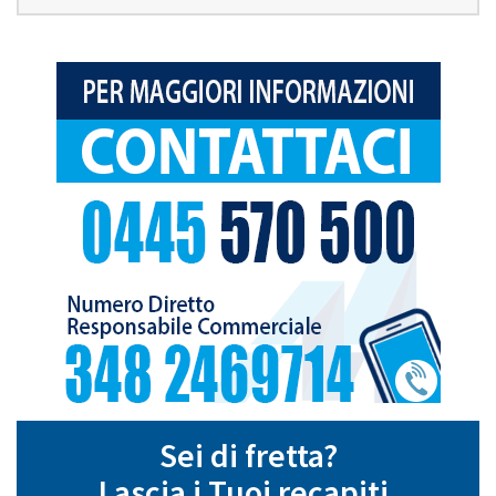
Sei di fretta?
Lascia i Tuoi recapiti,