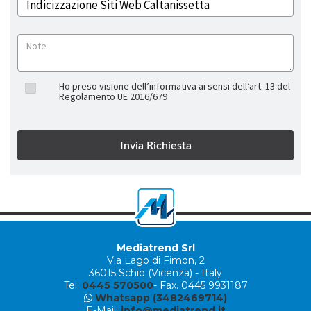
Ho preso visione dell’informativa ai sensi dell’art. 13 del
Regolamento UE 2016/679
Mediatrend Srl
Via Lago di Fimon, 2
36015 Schio (Vicenza) - Italy
Tel.
0445 570500
- Fax. 0445 9931187
Whatsapp (3482469714)
E-Mail:
info@mediatrend.it