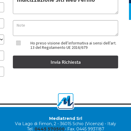
Ho preso visione dell’informativa ai sensi dell’art.
13 del Regolamento UE 2016/679
Mediatrend Srl
Via Lago di Fimon, 2
-
36015 Schio (Vicenza) - Italy
Tel.
0445 570500
- Fax. 0445 9931187