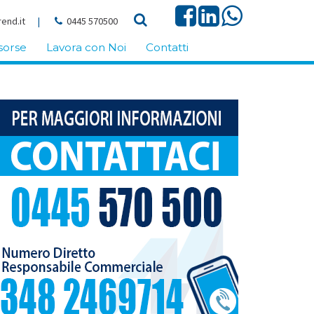
end.it
|
0445 570500
sorse
Lavora con Noi
Contatti