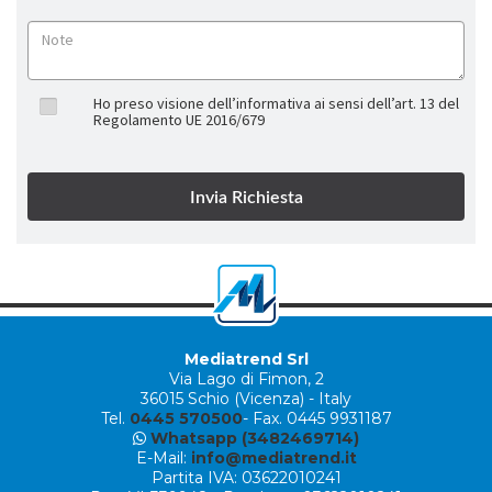
Ho preso visione dell’informativa ai sensi dell’art. 13 del
Regolamento UE 2016/679
Mediatrend Srl
Via Lago di Fimon, 2
36015 Schio (Vicenza) - Italy
Tel.
0445 570500
- Fax. 0445 9931187
Whatsapp (3482469714)
E-Mail:
info@mediatrend.it
Partita IVA: 03622010241