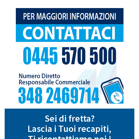
Sei di fretta?
Lascia i Tuoi recapiti,
Ti ricontattiamo noi !