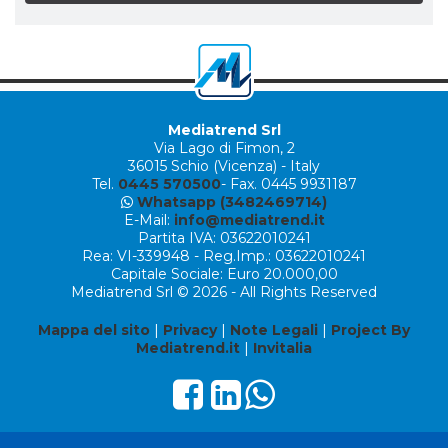
Mediatrend Srl
Via Lago di Fimon, 2
36015 Schio (Vicenza) - Italy
Tel.
0445 570500
- Fax. 0445 9931187
Whatsapp (3482469714)
E-Mail:
info@mediatrend.it
Partita IVA: 03622010241
Rea: VI-339948 - Reg.Imp.: 03622010241
Capitale Sociale: Euro 20.000,00
Mediatrend Srl © 2026 - All Rights Reserved
Mappa del sito
|
Privacy
|
Note Legali
|
Project By
Mediatrend.it
|
Invitalia