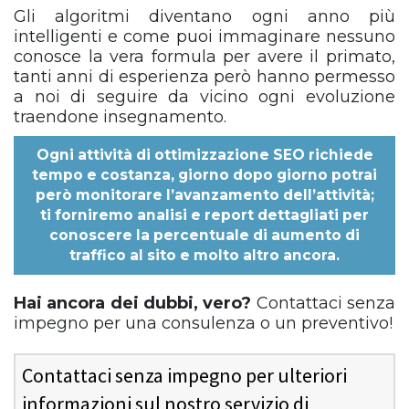
Gli algoritmi diventano ogni anno più
intelligenti e come puoi immaginare nessuno
conosce la vera formula per avere il primato,
tanti anni di esperienza però hanno permesso
a noi di seguire da vicino ogni evoluzione
traendone insegnamento.
Ogni
attività di ottimizzazione SEO
richiede
tempo e costanza, giorno dopo giorno potrai
però monitorare l’avanzamento dell’attività;
ti forniremo analisi e report dettagliati per
conoscere la percentuale di aumento di
traffico al sito e molto altro ancora.
Hai ancora dei dubbi, vero?
Contattaci senza
impegno per una consulenza o un preventivo!
Contattaci senza impegno per ulteriori
informazioni sul nostro servizio di