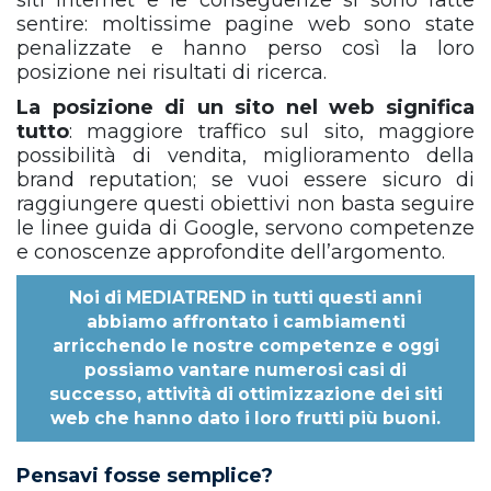
siti internet e le conseguenze si sono fatte
sentire: moltissime pagine web sono state
penalizzate e hanno perso così la loro
posizione nei risultati di ricerca.
La posizione di un sito nel web significa
tutto
: maggiore traffico sul sito, maggiore
possibilità di vendita, miglioramento della
brand reputation; se vuoi essere sicuro di
raggiungere questi obiettivi non basta seguire
le linee guida di Google, servono competenze
e conoscenze approfondite dell’argomento.
Noi di
MEDIATREND
in tutti questi anni
abbiamo affrontato i cambiamenti
arricchendo le nostre competenze e oggi
possiamo vantare numerosi casi di
successo, attività di ottimizzazione dei siti
web che hanno dato i loro frutti più buoni.
Pensavi fosse semplice?