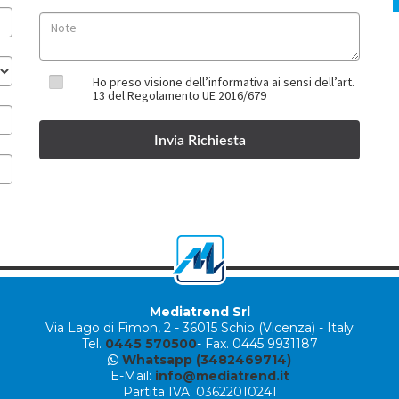
Ho preso visione dell’informativa ai sensi dell’art.
13 del Regolamento UE 2016/679
Mediatrend Srl
Via Lago di Fimon, 2
-
36015 Schio (Vicenza) - Italy
Tel.
0445 570500
- Fax. 0445 9931187
Whatsapp (3482469714)
E-Mail:
info@mediatrend.it
Partita IVA: 03622010241