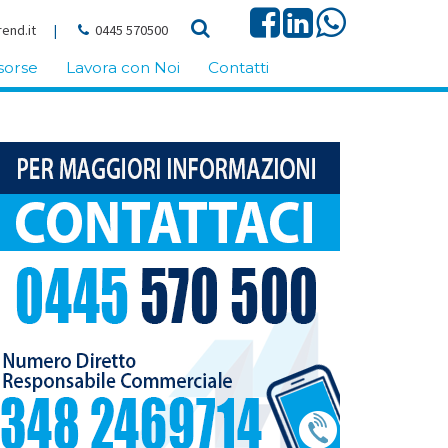
end.it
|
0445 570500
sorse
Lavora con Noi
Contatti