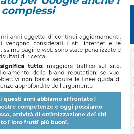
ato per Google anche i
ù complessi
ltimi anni oggetto di continui aggiornamenti,
vengono considerati i siti internet e le
ltissime pagine web sono state penalizzate e
sultati di ricerca.
ignifica tutto
: maggiore traffico sul sito,
glioramento della brand reputation; se vuoi
biettivi non basta seguire le linee guida di
enze approfondite dell’argomento.
ti questi anni abbiamo affrontato i
nostre competenze e oggi possiamo
so, attività di ottimizzazione dei siti
 i loro frutti più buoni.