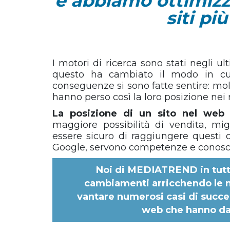
e abbiamo ottimizz
siti pi
I motori di ricerca sono stati negli u
questo ha cambiato il modo in cui 
conseguenze si sono fatte sentire: mo
hanno perso così la loro posizione nei ri
La posizione di un sito nel web s
maggiore possibilità di vendita, mi
essere sicuro di raggiungere questi o
Google, servono competenze e conosc
Noi di
MEDIATREND
in tut
cambiamenti arricchendo le 
vantare numerosi casi di succes
web che hanno dato