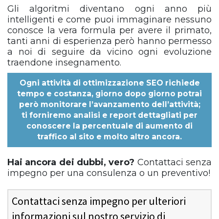
Gli algoritmi diventano ogni anno più
intelligenti e come puoi immaginare nessuno
conosce la vera formula per avere il primato,
tanti anni di esperienza però hanno permesso
a noi di seguire da vicino ogni evoluzione
traendone insegnamento.
Ogni
attività di ottimizzazione SEO
richiede
tempo e costanza, giorno dopo giorno potrai
però monitorare l’avanzamento dell’attività;
ti forniremo analisi e report dettagliati per
conoscere la percentuale di aumento di
traffico al sito e molto altro ancora.
Hai ancora dei dubbi, vero?
Contattaci senza
impegno per una consulenza o un preventivo!
Contattaci senza impegno per ulteriori
informazioni sul nostro servizio di