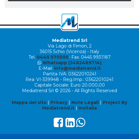
Mediatrend Srl
Via Lago di Fimon, 2
36015 Schio (Vicenza) - Italy
Tel.
0445 570500
- Fax. 0445 9931187
Whatsapp (3482469714)
E-Mail:
info@mediatrend.it
Partita IVA: 03622010241
Rea: VI-339948 - Reg.Imp.: 03622010241
Capitale Sociale: Euro 20.000,00
Mediatrend Srl © 2026 - All Rights Reserved
Mappa del sito
|
Privacy
|
Note Legali
|
Project By
Mediatrend.it
|
Invitalia