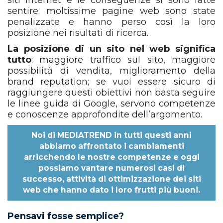
siti internet e le conseguenze si sono fatte
sentire: moltissime pagine web sono state
penalizzate e hanno perso così la loro
posizione nei risultati di ricerca.
La posizione di un sito nel web significa
tutto
: maggiore traffico sul sito, maggiore
possibilità di vendita, miglioramento della
brand reputation; se vuoi essere sicuro di
raggiungere questi obiettivi non basta seguire
le linee guida di Google, servono competenze
e conoscenze approfondite dell’argomento.
Noi di
MEDIATREND
in tutti questi anni
abbiamo affrontato i cambiamenti
arricchendo le nostre competenze e oggi
possiamo vantare numerosi casi di
successo, attività di ottimizzazione dei siti
web che hanno dato i loro frutti più buoni.
Pensavi fosse semplice?