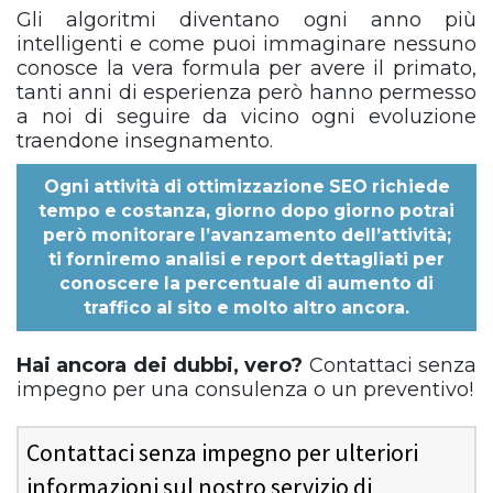
Gli algoritmi diventano ogni anno più
intelligenti e come puoi immaginare nessuno
conosce la vera formula per avere il primato,
tanti anni di esperienza però hanno permesso
a noi di seguire da vicino ogni evoluzione
traendone insegnamento.
Ogni
attività di ottimizzazione SEO
richiede
tempo e costanza, giorno dopo giorno potrai
però monitorare l’avanzamento dell’attività;
ti forniremo analisi e report dettagliati per
conoscere la percentuale di aumento di
traffico al sito e molto altro ancora.
Hai ancora dei dubbi, vero?
Contattaci senza
impegno per una consulenza o un preventivo!
Contattaci senza impegno per ulteriori
informazioni sul nostro servizio di