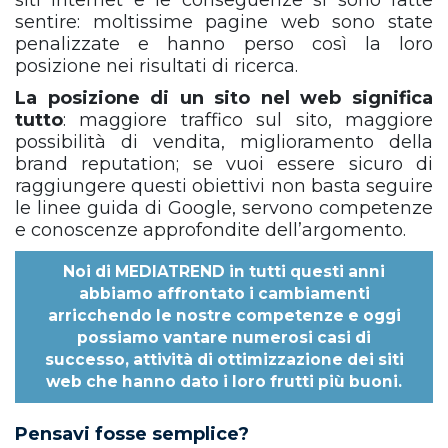
siti internet e le conseguenze si sono fatte
sentire: moltissime pagine web sono state
penalizzate e hanno perso così la loro
posizione nei risultati di ricerca.
La posizione di un sito nel web significa
tutto
: maggiore traffico sul sito, maggiore
possibilità di vendita, miglioramento della
brand reputation; se vuoi essere sicuro di
raggiungere questi obiettivi non basta seguire
le linee guida di Google, servono competenze
e conoscenze approfondite dell’argomento.
Noi di
MEDIATREND
in tutti questi anni
abbiamo affrontato i cambiamenti
arricchendo le nostre competenze e oggi
possiamo vantare numerosi casi di
successo, attività di ottimizzazione dei siti
web che hanno dato i loro frutti più buoni.
Pensavi fosse semplice?