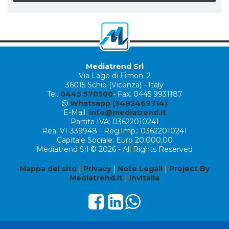
Mediatrend Srl
Via Lago di Fimon, 2
36015 Schio (Vicenza) - Italy
Tel.
0445 570500
- Fax. 0445 9931187
Whatsapp (3482469714)
E-Mail:
info@mediatrend.it
Partita IVA: 03622010241
Rea: VI-339948 - Reg.Imp.: 03622010241
Capitale Sociale: Euro 20.000,00
Mediatrend Srl © 2026 - All Rights Reserved
Mappa del sito
|
Privacy
|
Note Legali
|
Project By
Mediatrend.it
|
Invitalia