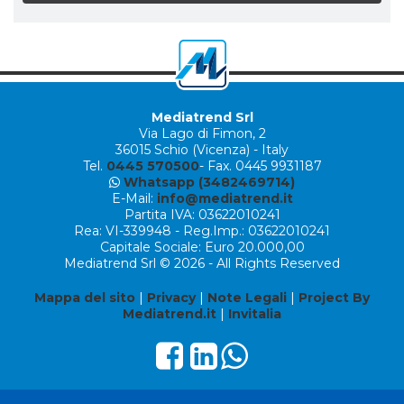
Mediatrend Srl
Via Lago di Fimon, 2
36015 Schio (Vicenza) - Italy
Tel.
0445 570500
- Fax. 0445 9931187
Whatsapp (3482469714)
E-Mail:
info@mediatrend.it
Partita IVA: 03622010241
Rea: VI-339948 - Reg.Imp.: 03622010241
Capitale Sociale: Euro 20.000,00
Mediatrend Srl © 2026 - All Rights Reserved
Mappa del sito
|
Privacy
|
Note Legali
|
Project By
Mediatrend.it
|
Invitalia