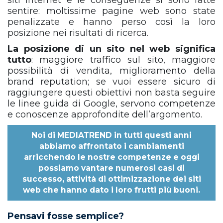
siti internet e le conseguenze si sono fatte
sentire: moltissime pagine web sono state
penalizzate e hanno perso così la loro
posizione nei risultati di ricerca.
La posizione di un sito nel web significa
tutto
: maggiore traffico sul sito, maggiore
possibilità di vendita, miglioramento della
brand reputation; se vuoi essere sicuro di
raggiungere questi obiettivi non basta seguire
le linee guida di Google, servono competenze
e conoscenze approfondite dell’argomento.
Noi di
MEDIATREND
in tutti questi anni
abbiamo affrontato i cambiamenti
arricchendo le nostre competenze e oggi
possiamo vantare numerosi casi di
successo, attività di ottimizzazione dei siti
web che hanno dato i loro frutti più buoni.
Pensavi fosse semplice?