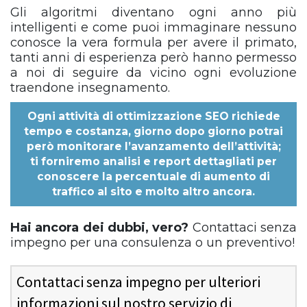
Gli algoritmi diventano ogni anno più
intelligenti e come puoi immaginare nessuno
conosce la vera formula per avere il primato,
tanti anni di esperienza però hanno permesso
a noi di seguire da vicino ogni evoluzione
traendone insegnamento.
Ogni
attività di ottimizzazione SEO
richiede
tempo e costanza, giorno dopo giorno potrai
però monitorare l’avanzamento dell’attività;
ti forniremo analisi e report dettagliati per
conoscere la percentuale di aumento di
traffico al sito e molto altro ancora.
Hai ancora dei dubbi, vero?
Contattaci senza
impegno per una consulenza o un preventivo!
Contattaci senza impegno per ulteriori
informazioni sul nostro servizio di