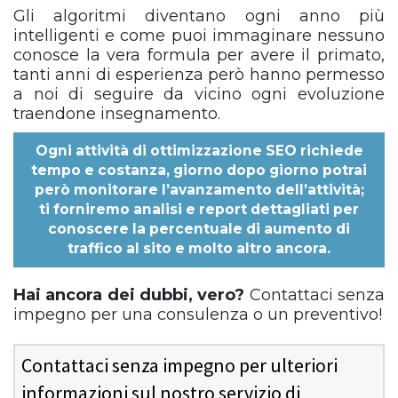
Gli algoritmi diventano ogni anno più
intelligenti e come puoi immaginare nessuno
conosce la vera formula per avere il primato,
tanti anni di esperienza però hanno permesso
a noi di seguire da vicino ogni evoluzione
traendone insegnamento.
Ogni
attività di ottimizzazione SEO
richiede
tempo e costanza, giorno dopo giorno potrai
però monitorare l’avanzamento dell’attività;
ti forniremo analisi e report dettagliati per
conoscere la percentuale di aumento di
traffico al sito e molto altro ancora.
Hai ancora dei dubbi, vero?
Contattaci senza
impegno per una consulenza o un preventivo!
Contattaci senza impegno per ulteriori
informazioni sul nostro servizio di