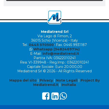
Mediatrend Srl
Via Lago di Fimon, 2
36015 Schio (Vicenza) - Italy
Tel.
0445 570500
- Fax. 0445 9931187
Whatsapp (3482469714)
E-Mail:
info@mediatrend.it
Partita IVA: 03622010241
Rea: VI-339948 - Reg.Imp.: 03622010241
Capitale Sociale: Euro 20.000,00
Mediatrend Srl © 2026 - All Rights Reserved
Mappa del sito
|
Privacy
|
Note Legali
|
Project By
Mediatrend.it
|
Invitalia