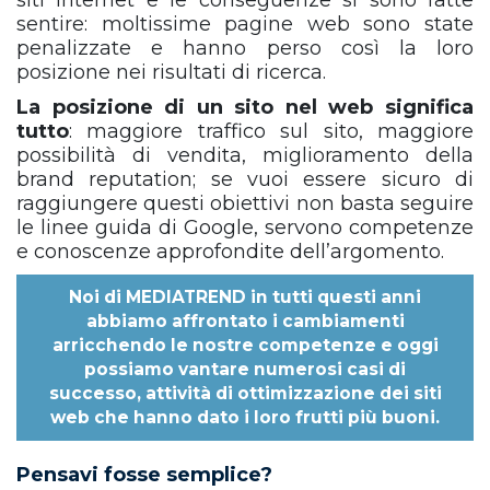
siti internet e le conseguenze si sono fatte
sentire: moltissime pagine web sono state
penalizzate e hanno perso così la loro
posizione nei risultati di ricerca.
La posizione di un sito nel web significa
tutto
: maggiore traffico sul sito, maggiore
possibilità di vendita, miglioramento della
brand reputation; se vuoi essere sicuro di
raggiungere questi obiettivi non basta seguire
le linee guida di Google, servono competenze
e conoscenze approfondite dell’argomento.
Noi di
MEDIATREND
in tutti questi anni
abbiamo affrontato i cambiamenti
arricchendo le nostre competenze e oggi
possiamo vantare numerosi casi di
successo, attività di ottimizzazione dei siti
web che hanno dato i loro frutti più buoni.
Pensavi fosse semplice?