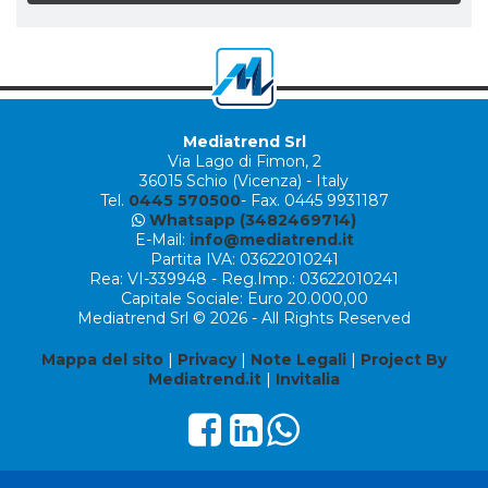
Mediatrend Srl
Via Lago di Fimon, 2
36015 Schio (Vicenza) - Italy
Tel.
0445 570500
- Fax. 0445 9931187
Whatsapp (3482469714)
E-Mail:
info@mediatrend.it
Partita IVA: 03622010241
Rea: VI-339948 - Reg.Imp.: 03622010241
Capitale Sociale: Euro 20.000,00
Mediatrend Srl © 2026 - All Rights Reserved
Mappa del sito
|
Privacy
|
Note Legali
|
Project By
Mediatrend.it
|
Invitalia