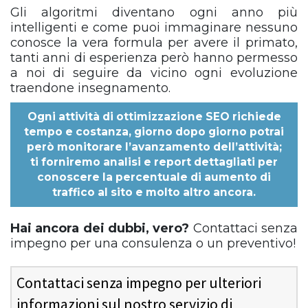
Gli algoritmi diventano ogni anno più
intelligenti e come puoi immaginare nessuno
conosce la vera formula per avere il primato,
tanti anni di esperienza però hanno permesso
a noi di seguire da vicino ogni evoluzione
traendone insegnamento.
Ogni
attività di ottimizzazione SEO
richiede
tempo e costanza, giorno dopo giorno potrai
però monitorare l’avanzamento dell’attività;
ti forniremo analisi e report dettagliati per
conoscere la percentuale di aumento di
traffico al sito e molto altro ancora.
Hai ancora dei dubbi, vero?
Contattaci senza
impegno per una consulenza o un preventivo!
Contattaci senza impegno per ulteriori
informazioni sul nostro servizio di