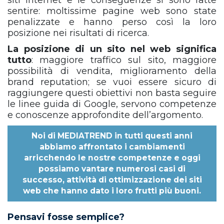
siti internet e le conseguenze si sono fatte
sentire: moltissime pagine web sono state
penalizzate e hanno perso così la loro
posizione nei risultati di ricerca.
La posizione di un sito nel web significa
tutto
: maggiore traffico sul sito, maggiore
possibilità di vendita, miglioramento della
brand reputation; se vuoi essere sicuro di
raggiungere questi obiettivi non basta seguire
le linee guida di Google, servono competenze
e conoscenze approfondite dell’argomento.
Noi di
MEDIATREND
in tutti questi anni
abbiamo affrontato i cambiamenti
arricchendo le nostre competenze e oggi
possiamo vantare numerosi casi di
successo, attività di ottimizzazione dei siti
web che hanno dato i loro frutti più buoni.
Pensavi fosse semplice?