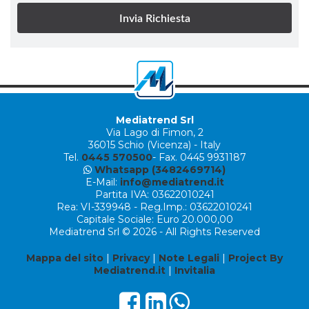
Mediatrend Srl
Via Lago di Fimon, 2
36015 Schio (Vicenza) - Italy
Tel.
0445 570500
- Fax. 0445 9931187
Whatsapp (3482469714)
E-Mail:
info@mediatrend.it
Partita IVA: 03622010241
Rea: VI-339948 - Reg.Imp.: 03622010241
Capitale Sociale: Euro 20.000,00
Mediatrend Srl © 2026 - All Rights Reserved
Mappa del sito
|
Privacy
|
Note Legali
|
Project By
Mediatrend.it
|
Invitalia