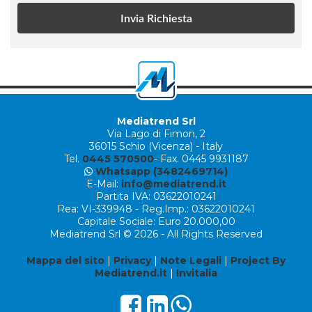
Mediatrend Srl
Via Lago di Fimon, 2
36015 Schio (Vicenza) - Italy
Tel.
0445 570500
- Fax. 0445 9931187
Whatsapp (3482469714)
E-Mail:
info@mediatrend.it
Partita IVA: 03622010241
Rea: VI-339948 - Reg.Imp.: 03622010241
Capitale Sociale: Euro 20.000,00
Mediatrend Srl © 2026 - All Rights Reserved
Mappa del sito
|
Privacy
|
Note Legali
|
Project By
Mediatrend.it
|
Invitalia