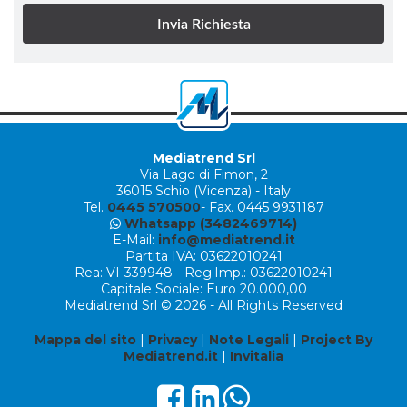
Mediatrend Srl
Via Lago di Fimon, 2
36015 Schio (Vicenza) - Italy
Tel.
0445 570500
- Fax. 0445 9931187
Whatsapp (3482469714)
E-Mail:
info@mediatrend.it
Partita IVA: 03622010241
Rea: VI-339948 - Reg.Imp.: 03622010241
Capitale Sociale: Euro 20.000,00
Mediatrend Srl © 2026 - All Rights Reserved
Mappa del sito
|
Privacy
|
Note Legali
|
Project By
Mediatrend.it
|
Invitalia