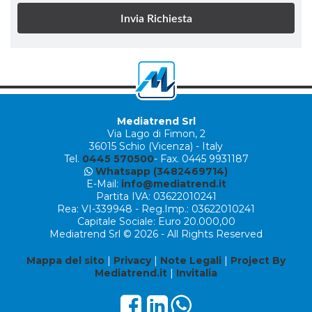
Mediatrend Srl
Via Lago di Fimon, 2
36015 Schio (Vicenza) - Italy
Tel.
0445 570500
- Fax. 0445 9931187
Whatsapp (3482469714)
E-Mail:
info@mediatrend.it
Partita IVA: 03622010241
Rea: VI-339948 - Reg.Imp.: 03622010241
Capitale Sociale: Euro 20.000,00
Mediatrend Srl © 2026 - All Rights Reserved
Mappa del sito
|
Privacy
|
Note Legali
|
Project By
Mediatrend.it
|
Invitalia