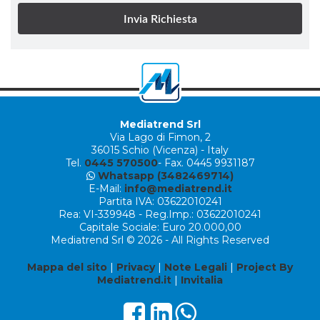
Mediatrend Srl
Via Lago di Fimon, 2
36015 Schio (Vicenza) - Italy
Tel.
0445 570500
- Fax. 0445 9931187
Whatsapp (3482469714)
E-Mail:
info@mediatrend.it
Partita IVA: 03622010241
Rea: VI-339948 - Reg.Imp.: 03622010241
Capitale Sociale: Euro 20.000,00
Mediatrend Srl © 2026 - All Rights Reserved
Mappa del sito
|
Privacy
|
Note Legali
|
Project By
Mediatrend.it
|
Invitalia