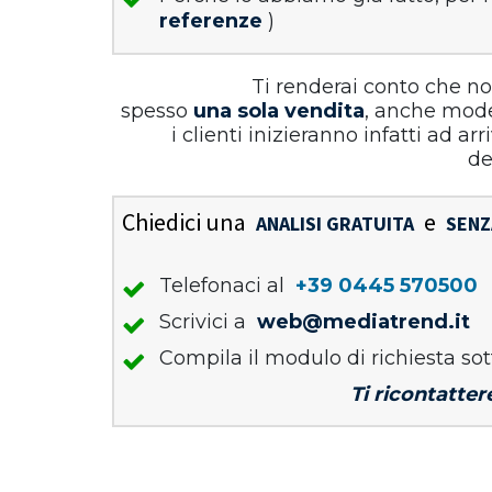
referenze
)
Ti renderai conto che no
spesso
una sola vendita
, anche mod
i clienti inizieranno infatti ad ar
del
Chiedici una
e
ANALISI GRATUITA
SENZ
Telefonaci al
+39 0445 570500
Scrivici a
web@mediatrend.it
Compila il modulo di richiesta sot
Ti ricontatter