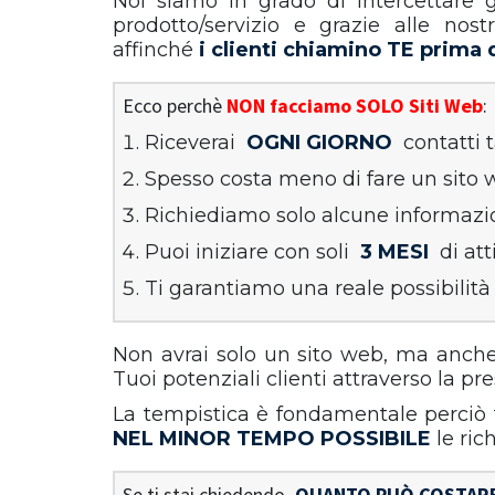
Noi siamo in grado di intercettare 
prodotto/servizio e grazie alle nos
affinché
i clienti chiamino TE prima
Ecco perchè
NON facciamo SOLO Siti Web
:
Riceverai
OGNI GIORNO
contatti 
Spesso costa meno di fare un sito
Richiediamo solo alcune informazi
Puoi iniziare con soli
3 MESI
di att
Ti garantiamo una reale possibilità
Non avrai solo un sito web, ma anche 
Tuoi potenziali clienti attraverso la p
La tempistica è fondamentale perciò t
NEL MINOR TEMPO POSSIBILE
le ric
Se ti stai chiedendo
QUANTO PUÒ COSTAR