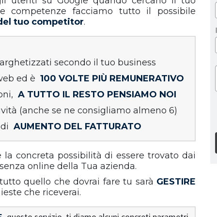
gli utenti su Google quando cercano il tuo
tre competenze facciamo tutto il possibile
 del tuo competitor
.
targhetizzati secondo il tuo business
 web ed è
100 VOLTE PIÙ REMUNERATIVO
oni,
A TUTTO IL RESTO PENSIAMO NOI
ività (anche se ne consigliamo almeno 6)
 di
AUMENTO DEL FATTURATO
la concreta possibilità di essere trovato dai
resenza online della Tua azienda.
utto quello che dovrai fare tu sarà
GESTIRE
hieste che riceverai.
E
questo servizio, ti diamo alcuni concreti parametri