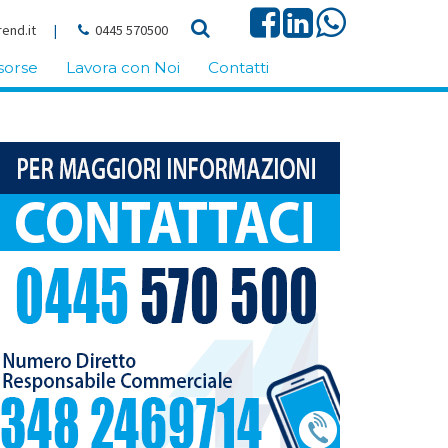
end.it
|
0445 570500
sorse
Lavora con Noi
Contatti