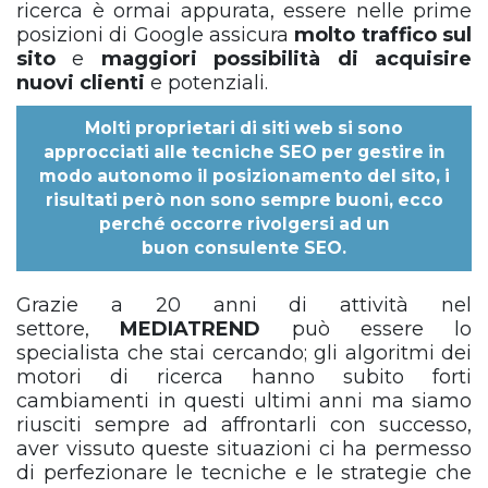
ricerca è ormai appurata, essere nelle prime
posizioni di Google assicura
molto traffico sul
sito
e
maggiori possibilità di acquisire
nuovi clienti
e potenziali.
Molti proprietari di siti web si sono
approcciati alle tecniche SEO per gestire in
modo autonomo il posizionamento del sito, i
risultati però non sono sempre buoni, ecco
perché occorre rivolgersi ad un
buon
consulente SEO
.
Grazie a 20 anni di attività nel
settore,
MEDIATREND
può essere lo
specialista che stai cercando; gli algoritmi dei
motori di ricerca hanno subito forti
cambiamenti in questi ultimi anni ma siamo
riusciti sempre ad affrontarli con successo,
aver vissuto queste situazioni ci ha permesso
di perfezionare le tecniche e le strategie che