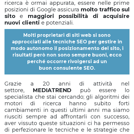
ricerca è ormai appurata, essere nelle prime
posizioni di Google assicura
molto traffico sul
sito
e
maggiori possibilità di acquisire
nuovi clienti
e potenziali.
Molti proprietari di siti web si sono
approcciati alle tecniche SEO per gestire in
modo autonomo il posizionamento del sito, i
risultati però non sono sempre buoni, ecco
perché occorre rivolgersi ad un
buon
consulente SEO
.
Grazie a 20 anni di attività nel
settore,
MEDIATREND
può essere lo
specialista che stai cercando; gli algoritmi dei
motori di ricerca hanno subito forti
cambiamenti in questi ultimi anni ma siamo
riusciti sempre ad affrontarli con successo,
aver vissuto queste situazioni ci ha permesso
di perfezionare le tecniche e le strategie che