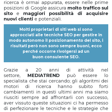
ricerca è ormai appurata, essere nelle prime
posizioni di Google assicura
molto traffico sul
sito
e
maggiori possibilità di acquisire
nuovi clienti
e potenziali.
Molti proprietari di siti web si sono
approcciati alle tecniche SEO per gestire in
modo autonomo il posizionamento del sito, i
risultati però non sono sempre buoni, ecco
perché occorre rivolgersi ad un
buon
consulente SEO
.
Grazie a 20 anni di attività nel
settore,
MEDIATREND
può essere lo
specialista che stai cercando; gli algoritmi dei
motori di ricerca hanno subito forti
cambiamenti in questi ultimi anni ma siamo
riusciti sempre ad affrontarli con successo,
aver vissuto queste situazioni ci ha permesso
di perfezionare le tecniche e le strategie che