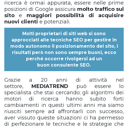
ricerca è ormai appurata, essere nelle prime
posizioni di Google assicura
molto traffico sul
sito
e
maggiori possibilità di acquisire
nuovi clienti
e potenziali.
Molti proprietari di siti web si sono
approcciati alle tecniche SEO per gestire in
modo autonomo il posizionamento del sito, i
risultati però non sono sempre buoni, ecco
perché occorre rivolgersi ad un
buon
consulente SEO
.
Grazie a 20 anni di attività nel
settore,
MEDIATREND
può essere lo
specialista che stai cercando; gli algoritmi dei
motori di ricerca hanno subito forti
cambiamenti in questi ultimi anni ma siamo
riusciti sempre ad affrontarli con successo,
aver vissuto queste situazioni ci ha permesso
di perfezionare le tecniche e le strategie che