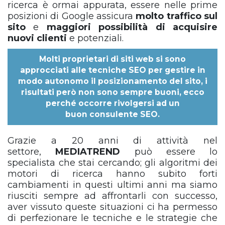
ricerca è ormai appurata, essere nelle prime
posizioni di Google assicura
molto traffico sul
sito
e
maggiori possibilità di acquisire
nuovi clienti
e potenziali.
Molti proprietari di siti web si sono
approcciati alle tecniche SEO per gestire in
modo autonomo il posizionamento del sito, i
risultati però non sono sempre buoni, ecco
perché occorre rivolgersi ad un
buon
consulente SEO
.
Grazie a 20 anni di attività nel
settore,
MEDIATREND
può essere lo
specialista che stai cercando; gli algoritmi dei
motori di ricerca hanno subito forti
cambiamenti in questi ultimi anni ma siamo
riusciti sempre ad affrontarli con successo,
aver vissuto queste situazioni ci ha permesso
di perfezionare le tecniche e le strategie che