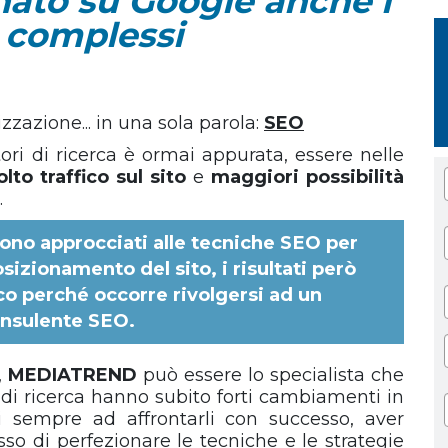
nato su Google anche i
ù complessi
zazione... in una sola parola:
SEO
tori di ricerca è ormai appurata, essere nelle
lto traffico sul sito
e
maggiori possibilità
.
 sono approcciati alle tecniche SEO per
izionamento del sito, i risultati però
o perché occorre rivolgersi ad un
nsulente SEO
.
,
MEDIATREND
può essere lo specialista che
i di ricerca hanno subito forti cambiamenti in
i sempre ad affrontarli con successo, aver
so di perfezionare le tecniche e le strategie