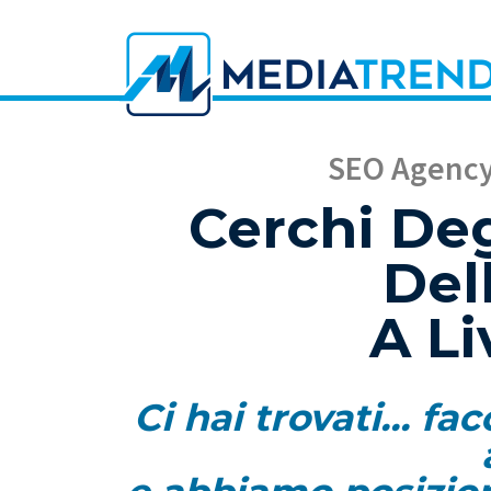
SEO Agency 
Cerchi Deg
Del
A L
Ci hai trovati... f