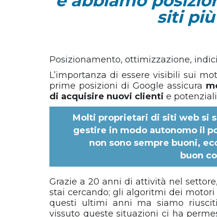
e abbiamo posizio
siti pi
Posizionamento, ottimizzazione, indiciz
L’importanza di essere visibili sui mo
prime posizioni di Google assicura
mo
di acquisire nuovi clienti
e potenziali
Molti proprietari di siti web si
gestire in modo autonomo il pos
non sono sempre buoni, ecc
buon
co
Grazie a 20 anni di attività nel settore
stai cercando; gli algoritmi dei motor
questi ultimi anni ma siamo riuscit
vissuto queste situazioni ci ha permes