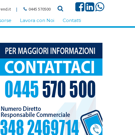
end.it
|
0445 570500
sorse
Lavora con Noi
Contatti