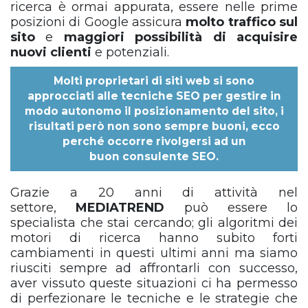
ricerca è ormai appurata, essere nelle prime
posizioni di Google assicura
molto traffico sul
sito
e
maggiori possibilità di acquisire
nuovi clienti
e potenziali.
Molti proprietari di siti web si sono
approcciati alle tecniche SEO per gestire in
modo autonomo il posizionamento del sito, i
risultati però non sono sempre buoni, ecco
perché occorre rivolgersi ad un
buon
consulente SEO
.
Grazie a 20 anni di attività nel
settore,
MEDIATREND
può essere lo
specialista che stai cercando; gli algoritmi dei
motori di ricerca hanno subito forti
cambiamenti in questi ultimi anni ma siamo
riusciti sempre ad affrontarli con successo,
aver vissuto queste situazioni ci ha permesso
di perfezionare le tecniche e le strategie che