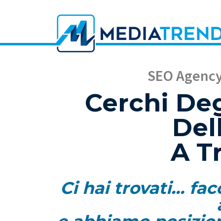
SEO Agency 
Cerchi Deg
Del
A T
Ci hai trovati... f