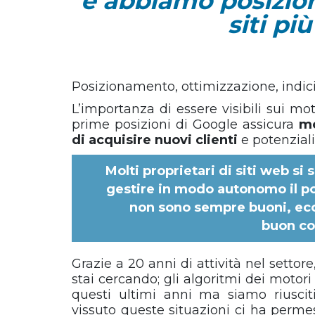
e abbiamo posizio
siti pi
Posizionamento, ottimizzazione, indiciz
L’importanza di essere visibili sui mo
prime posizioni di Google assicura
mo
di acquisire nuovi clienti
e potenziali
Molti proprietari di siti web si
gestire in modo autonomo il pos
non sono sempre buoni, ecc
buon
co
Grazie a 20 anni di attività nel settore
stai cercando; gli algoritmi dei motor
questi ultimi anni ma siamo riuscit
vissuto queste situazioni ci ha permes