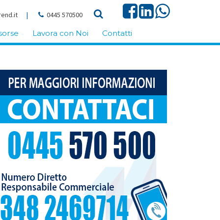
end.it
|
0445 570500
sorse
Lavora con Noi
Contatti