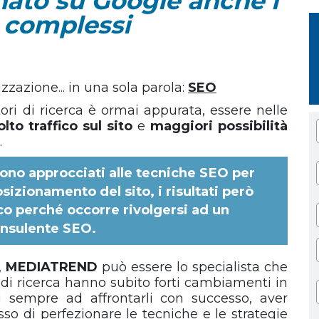
nato su Google anche i
ù complessi
zazione... in una sola parola:
SEO
tori di ricerca è ormai appurata, essere nelle
lto traffico sul sito
e
maggiori possibilità
.
 sono approcciati alle tecniche SEO per
izionamento del sito, i risultati però
o perché occorre rivolgersi ad un
nsulente SEO
.
,
MEDIATREND
può essere lo specialista che
i di ricerca hanno subito forti cambiamenti in
i sempre ad affrontarli con successo, aver
so di perfezionare le tecniche e le strategie