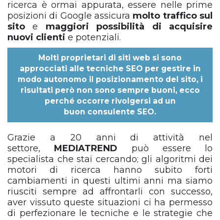
ricerca è ormai appurata, essere nelle prime
posizioni di Google assicura
molto traffico sul
sito
e
maggiori possibilità di acquisire
nuovi clienti
e potenziali.
Molti proprietari di siti web si sono
approcciati alle tecniche SEO per gestire in
modo autonomo il posizionamento del sito, i
risultati però non sono sempre buoni, ecco
perché occorre rivolgersi ad un
buon
consulente SEO
.
Grazie a 20 anni di attività nel
settore,
MEDIATREND
può essere lo
specialista che stai cercando; gli algoritmi dei
motori di ricerca hanno subito forti
cambiamenti in questi ultimi anni ma siamo
riusciti sempre ad affrontarli con successo,
aver vissuto queste situazioni ci ha permesso
di perfezionare le tecniche e le strategie che