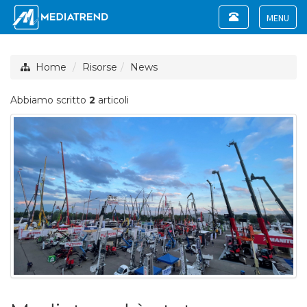
Toggle
navigation
Toggle
navigat
Home
Risorse
News
Abbiamo scritto
2
articoli